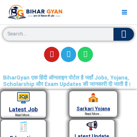
Skip
to
content
S
e
a
Y
T
W
r
c
o
e
h
h
u
l
a
t
e
t
BiharGyan एक हिंदी ऑनलाइन पोर्टल है जहाँ Jobs, Yojana,
u
g
s
Scholarship और Exam Updates की जानकारी दी जाती है।
b
r
a
e
a
p
m
p
Latest Job
Sarkari Yojana
Read More...
Read More...
Latest Update