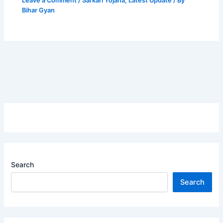
Leave a Comment
/
Sarkari Yojana
,
Latest Update
/ By
Bihar Gyan
Search
Search