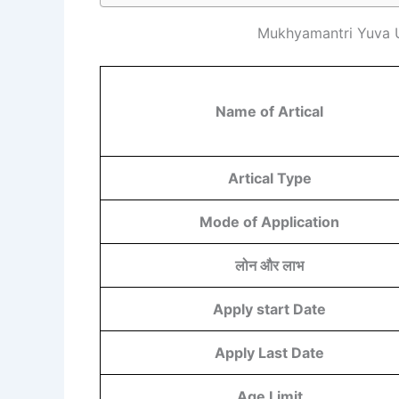
Mukhyamantri Yuva U
Name of Artical
Artical Type
Mode of Application
लोन और लाभ
Apply start Date
Apply Last Date
Age Limit