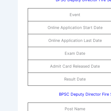
Event
Online Application Start Date
Online Application Last Date
Exam Date
Admit Card Released Date
Result Date
BPSC Deputy Director Fire 
Post Name